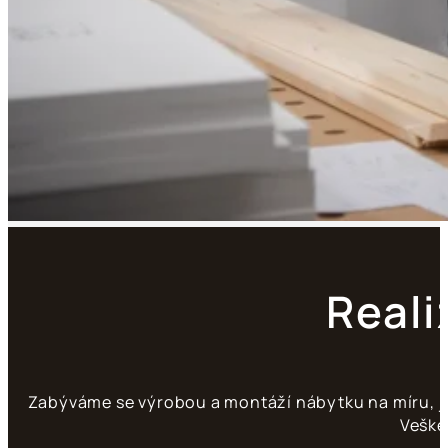
Reali
Zabýváme se výrobou a montáží nábytku na míru, jak
Veške