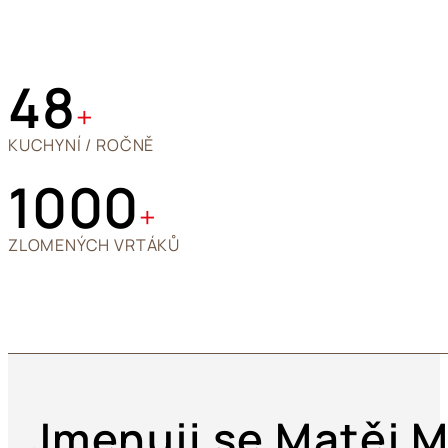
48
+
KUCHYNÍ / ROČNĚ
1000
+
ZLOMENÝCH VRTÁKŮ
Jmenuji se Matěj M